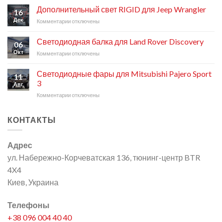
Свет
Land
Дополнительный свет RIGID для Jeep Wrangler
16
RIGID
Cruiser
Дек
Комментарии
к
отключены
для
200
записи
Suzuki
Дополнительный
Jimny
Светодиодная балка для Land Rover Discovery
06
свет
Окт
Комментарии
к
отключены
RIGID
записи
для
Светодиодная
Jeep
Светодиодные фары для Mitsubishi Pajero Sport
11
балка
Wrangler
3
Авг
для
Комментарии
к
отключены
Land
записи
Rover
Светодиодные
Discovery
КОНТАКТЫ
фары
для
Mitsubishi
Адрес
Pajero
Sport
ул. Набережно-Корчеватская 136, тюнинг-центр BTR
3
4X4
Киев, Украина
Телефоны
+38 096 004 40 40