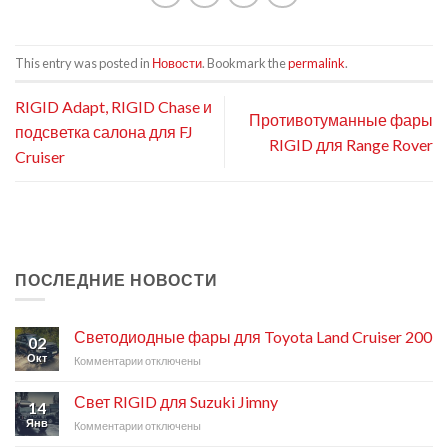
This entry was posted in
Новости
. Bookmark the
permalink
.
RIGID Adapt, RIGID Chase и
Противотуманные фары
подсветка салона для FJ
RIGID для Range Rover
Cruiser
ПОСЛЕДНИЕ НОВОСТИ
Светодиодные фары для Toyota Land Cruiser 200
02
Окт
Комментарии
к
отключены
записи
Светодиодные
Свет RIGID для Suzuki Jimny
14
фары
Янв
Комментарии
к
отключены
для
записи
Toyota