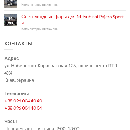
свет
Окт
Комментарии
к
отключены
RIGID
записи
для
Светодиодная
Jeep
Светодиодные фары для Mitsubishi Pajero Sport
11
балка
Wrangler
3
Авг
для
Комментарии
к
отключены
Land
записи
Rover
Светодиодные
Discovery
КОНТАКТЫ
фары
для
Mitsubishi
Адрес
Pajero
Sport
ул. Набережно-Корчеватская 136, тюнинг-центр BTR
3
4X4
Киев, Украина
Телефоны
+38 096 004 40 40
+38 096 004 40 04
Часы
Понедельник—пятница: 9:00–18:00