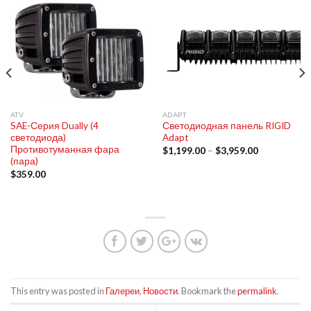
ATV
ADAPT
SAE-Серия Dually (4
Светодиодная панель RIGID
светодиода)
Adapt
Противотуманная фара
$
1,199.00
–
$
3,959.00
(пара)
$
359.00
This entry was posted in
Галереи
,
Новости
. Bookmark the
permalink
.