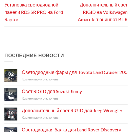
Установка светодиодной
Дополнительный свет
панели RDS SR PRO на Ford
RIGID на Volkswagen
Raptor
Amarok: тюнинг от BTR
ПОСЛЕДНИЕ НОВОСТИ
Светодиодные фары для Toyota Land Cruiser 200
02
Окт
Комментарии
к
отключены
записи
Светодиодные
Свет RIGID для Suzuki Jimny
14
фары
Янв
Комментарии
к
отключены
для
записи
Toyota
Свет
Land
Дополнительный свет RIGID для Jeep Wrangler
16
RIGID
Cruiser
Дек
Комментарии
к
отключены
для
200
записи
Suzuki
Дополнительный
Jimny
Светодиодная балка для Land Rover Discovery
06