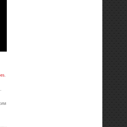
ies
.
.
-
жим