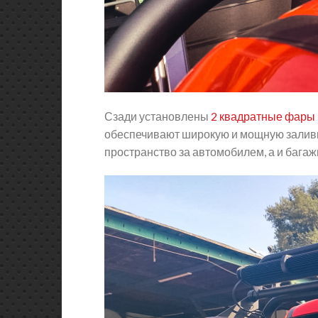
Сзади установлены
2 квадратные фары 
обеспечивают широкую и мощную заливку
пространство за автомобилем, а и багаж