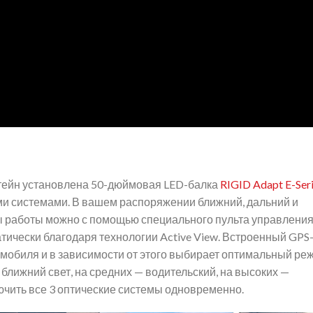
штейн установлена 50-дюймовая LED-балка
RIGID Adapt E-Ser
ми системами. В вашем распоряжении ближний, дальний и
ы работы можно с помощью специального пульта управления
тически благодаря технологии Active View. Встроенный GPS
омобиля и в зависимости от этого выбирает оптимальный ре
 ближний свет, на средних — водительский, на высоких —
чить все 3 оптические системы одновременно.