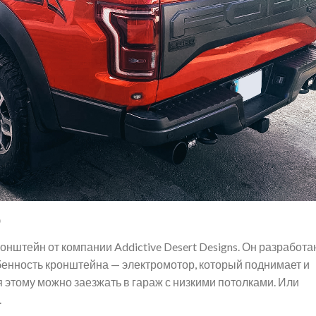
р
ронштейн от компании Addictive Desert Designs. Он разработа
бенность кронштейна — электромотор, который поднимает и
 этому можно заезжать в гараж с низкими потолками. Или
.