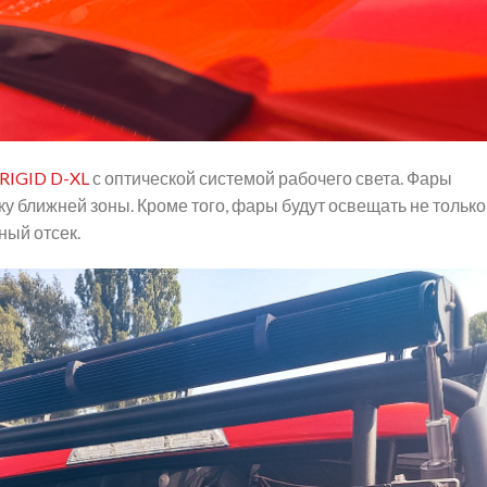
RIGID D-XL
с оптической системой рабочего света. Фары
 ближней зоны. Кроме того, фары будут освещать не только
ный отсек.